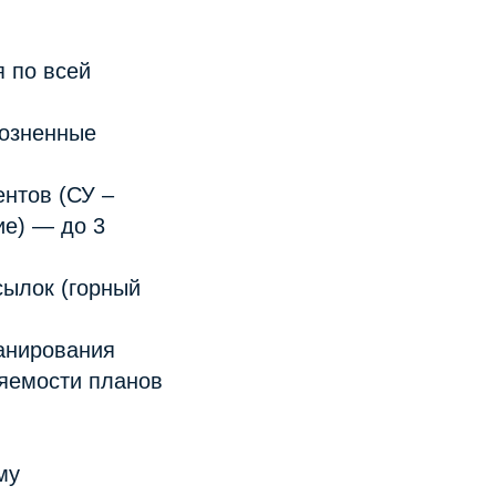
 по всей
розненные
нтов (СУ –
ие) — до 3
сылок (горный
ланирования
ляемости планов
му