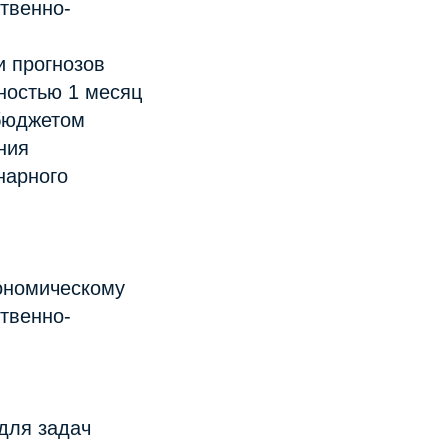
твенно-
и прогнозов
ностью 1 месяц
 бюджетом
ния
нарного
ономическому
твенно-
для задач