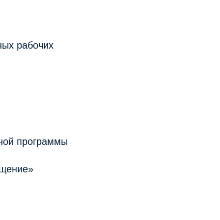
ных рабочих
нной программы
ащение»