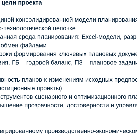
 цели проекта
диной консолидированной модели планирования
-технологической цепочке
анная среда планирования: Excel-модели, раз
й обмен файлами
сроки формирования ключевых плановых докуме
ия, ГБ – годовой баланс, ПЗ – плановое задан
ивность планов к изменениям исходных предпо
естиционные проекты)
нструментов сценарного и оптимизационного п
вышение прозрачности, достоверности и управ
тегрированному производственно-экономическо