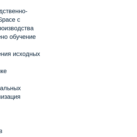
дственно-
Space с
роизводства
ено обучение
ения исходных
чке
мальных
лизация
в