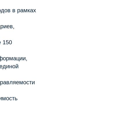
одов в рамках
риев,
е 150
сформации,
 единой
правляемости
имость