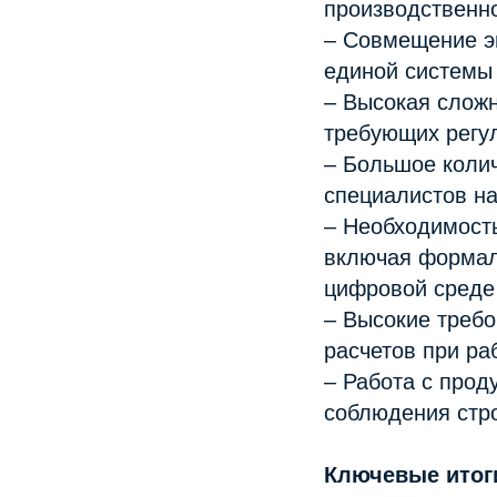
производственно
– Совмещение э
единой системы
– Высокая сложн
требующих регу
– Большое коли
специалистов н
– Необходимост
включая формал
цифровой среде
– Высокие требо
расчетов при р
– Работа с про
соблюдения стр
Ключевые итог